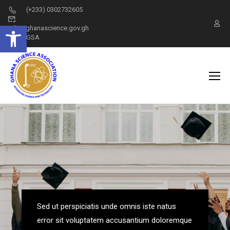
(+233) 0302732605
Open toolbar
info@ghanascience.gov.gh
GSA
Sed ut perspiciatis unde omnis iste natus
error sit voluptatem accusantium doloremque