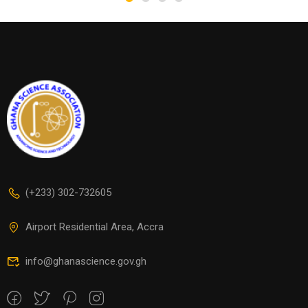
National
Development: The
Case of Genetically
Modified
Organisms (GMOs)
(+233) 302-732605
Airport Residential Area, Accra
info@ghanascience.gov.gh